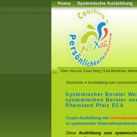
Home
Systemische Ausbildung
Über Nexus Coaching
|
Vita Matthias Web
Startseite
⇒ Ausbildung zum systemische
Systemischer Berater We
systemischen Berater u
Rheinland Pfalz ECA
Coach-Ausbildung mit
international
in systemischer Unternehmensberatu
Diese
Ausbildung zum systemisch