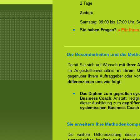
2 Tage
Zeiten:
Samstag: 09:00 bis 17:00 Uhr. So
Sie haben Fragen?
»
Für Ihren
Die Besonderheiten und die Metho
Damit Sie sich auf Wunsch
mit Ihrer 
im Angestelltenverhältnis
in Ihrem U
gegenüber Ihrem Auftraggeber oder Vo
differenzieren uns wie folgt:
Das Diplom zum geprüften sys
Business Coach:
Anstatt "ledigl
dieser Ausbildung zum
geprüfte
systemischen Business Coach 
Sie erweitern Ihre Methodenkomp
Die weitere Differenzierung dieser