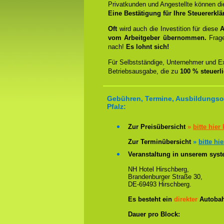
Privatkunden und Angestellte können d
Eine Bestätigung für Ihre Steuererklä
Oft
wird auch die Investition für diese
A
vom Arbeitgeber übernommen.
Frag
nach!
Es lohnt sich!
Für Selbstständige, Unternehmer und Ex
Betriebsausgabe, die zu
100 % steuerl
Gebühren, Termine, Ausbildungsor
Pfalz:
Zur Preisübersicht
»
bitte hier 
Zur Terminübersicht
»
bitte hie
Veranstaltung in unserem syste
NH Hotel Hirschberg,
Brandenburger Straße 30,
DE-69493 Hirschberg.
Es besteht ein
direkter
Autobah
Dauer pro Block: