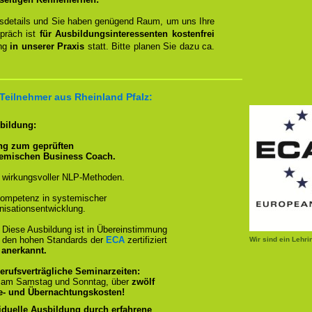
ngsdetails und Sie haben genügend Raum, um uns Ihre
spräch ist
für Ausbildungsinteressenten kostenfrei
ung
in unserer Praxis
statt. Bitte planen Sie dazu ca.
 Teilnehmer aus Rheinland Pfalz:
sbildung:
ng zum geprüften
temischen Business Coach.
 wirkungsvoller NLP-Methoden.
ompetenz in systemischer
isationsentwicklung.
:
Diese Ausbildung ist in Übereinstimmung
und den hohen Standards der
ECA
zertifiziert
Wir sind ein Lehr
 anerkannt.
erufsverträgliche Seminarzeiten:
, am Samstag und Sonntag, über
zwölf
se- und Übernachtungskosten!
iduelle Ausbildung durch erfahrene