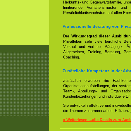
Herkunfts- und Gegenwartsfamilie, un
limitierende Verhaltensmuster und
Persönlichkeitswachstum auf allen Ebe
Professionelle Beratung von Pri
Der Wirkungsgrad dieser Ausbildu
Privatleben sehr viele berufliche Be
Verkauf und Vertrieb, Pädagogik, Ärz
Allgemeinen, Training, Beratung, Per
Coaching.
Zusätzliche Kompetenz in der Arb
Zusätzlich erwerben Sie Fachko
Organisationsaufstellungen, der syst
Team-, Abteilungs- und Organisation
Kundenbeziehungen und individuelle En
Sie entwickeln effektive und individue
die Themen Zusammenarbeit, Effizienz,
» Weiterlesen....alle Details zum Aus