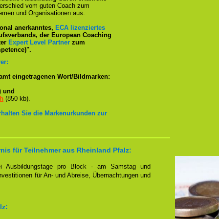
terschied vom guten Coach zum
emen und Organisationen aus.
tional anerkanntes,
ECA lizenziertes
ufsverbands, der European Coaching
ter
Expert Level Partner
zum
petence)".
er:
amt eingetragenen Wort/Bildmarken:
)
und
ch
(850 kb).
erhalten Sie die Markenurkunden zur
nis für Teilnehmer aus Rheinland Pfalz:
zwei Ausbildungstage pro Block - am Samstag und
Investitionen für An- und Abreise, Übernachtungen und
lz: