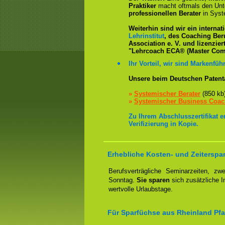
Praktiker
macht oftmals den Un
professionellen Berater
in Syst
Weiterhin sind wir ein interna
Lehrinstitut
, des Coaching Ber
Association e. V. und lizenzier
"Lehrcoach ECA® (Master Com
Ihr Vorteil, wir sind Markenführ
Unsere beim Deutschen Patent
»
Systemischer Berater
(850 kb
»
Systemischer Business Coa
Zu Ihrem Abschlusszertifikat 
Verifizierung in Kopie.
Erhebliche Kosten- und Zeiterspar
Berufsverträgliche Seminarzeiten, 
Sonntag.
Sie sparen
sich zusätzliche 
wertvolle Urlaubstage.
Für Sparfüchse aus Rheinland Pfa