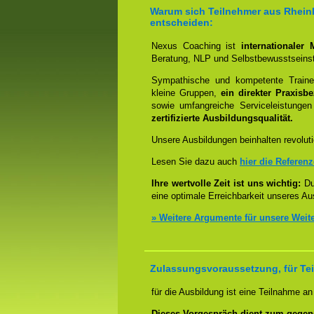
Warum sich Teilnehmer aus Rheinla
entscheiden:
Nexus Coaching ist
internationaler
Beratung, NLP und Selbstbewusstseinst
Sympathische und kompetente Trainer
kleine Gruppen,
ein direkter Praxisb
sowie umfangreiche Serviceleistungen
zertifizierte Ausbildungsqualität.
Unsere Ausbildungen beinhalten revoluti
Lesen Sie dazu auch
hier die Referen
Ihre wertvolle Zeit ist uns wichtig:
Dur
eine optimale Erreichbarkeit unseres Au
» Weitere Argumente für unsere Weit
Zulassungsvoraussetzung, für Tei
für die Ausbildung ist eine Teilnahme a
Dieses Vorgespräch dient zum gegen