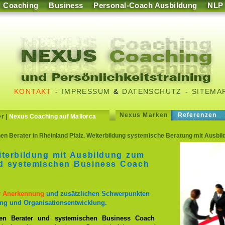
Coaching
Business
Personal-Coach Ausbildung
NLP
KONTAKT
-
IMPRESSUM
&
DATENSCHUTZ
-
SITEMA
Nexus Marken
Referenzen
er
|
Nexus Coaching auf Mallorca
n Berater in Rheinland Pfalz. Weiterbildung systemische Beratung mit Ausbi
iterbildung mit Ausbildung zum
nd systemischen Business Coach
er Anerkennung
und zusätzlichen Schwerpunkten
ng und Organisationsentwicklung.
en Berater und systemischen Business Coach